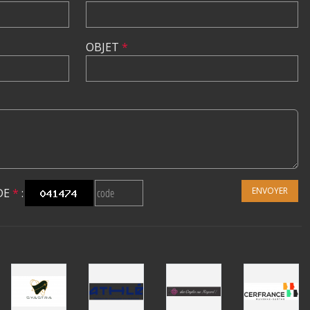
OBJET
*
ENVOYER
DE
*
: