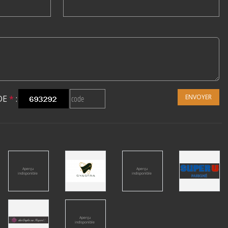
ENVOYER
DE
*
: