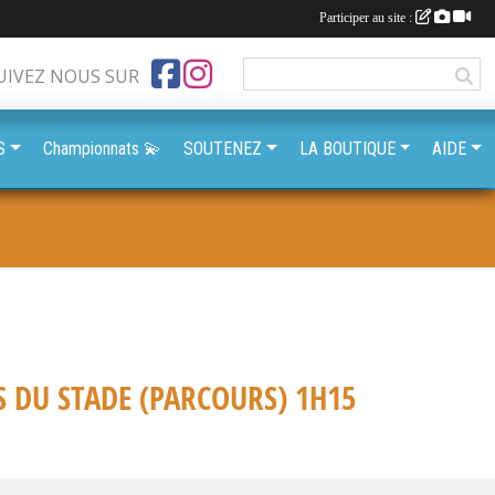
Participer au site :
UIVEZ NOUS SUR
S
Championnats 💫
SOUTENEZ
LA BOUTIQUE
AIDE
S DU STADE (PARCOURS) 1H15