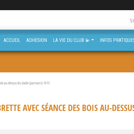
S
ACCUEIL
ADHESION
LA VIE DU CLUB 💫
INFOS PRATIQUE
bois au-dessus du stade (parcours) 1h15
RETTE AVEC SÉANCE DES BOIS AU-DESSU