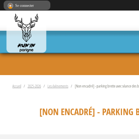
Panneau de gestion des cookies
Se connecter
Accueil
2025-2026
Les évènements
[Non encadré] - parking brette avec séance des 
[NON ENCADRÉ] - PARKING B