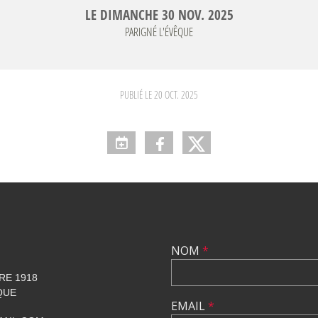
LE
DIMANCHE
30
NOV.
2025
PARIGNÉ L'ÉVÊQUE
PUBLIÉ LE
20 OCT. 2025
NOM
*
RE 1918
QUE
EMAIL
*